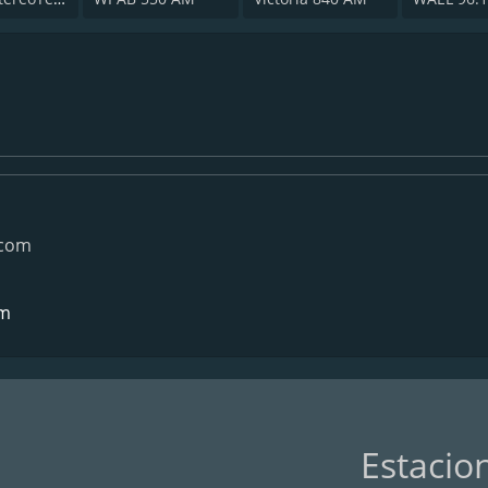
.com
om
Estacio