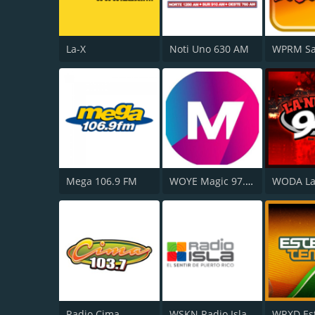
La-X
Noti Uno 630 AM
Mega 106.9 FM
WOYE Magic 97.3 FM
Radio Cima
WSKN Radio Isla 1320 AM