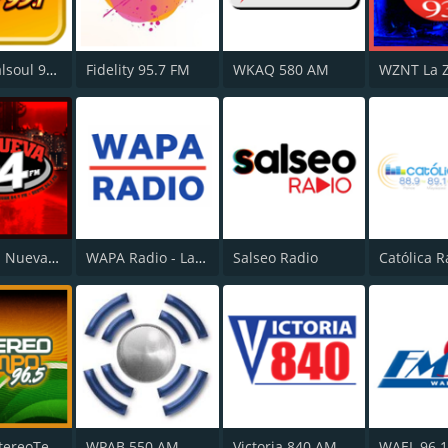
WPRM Salsoul 99.1 FM
Fidelity 95.7 FM
WKAQ 580 AM
WODA La Nueva 94 FM
WAPA Radio - La Poderosa
Salseo Radio
Católica R
WRXD EstereoTempo 96.5 FM
WPAB 550 AM
Victoria 840 AM
WAEL 96.