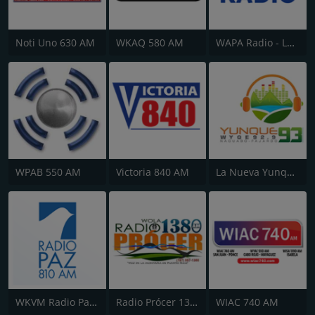
Noti Uno 630 AM
WKAQ 580 AM
WAPA Radio - La Poderosa
WPAB 550 AM
Victoria 840 AM
La Nueva Yunque 93 FM
WKVM Radio Paz 810 AM
Radio Prócer 1380 AM
WIAC 740 AM