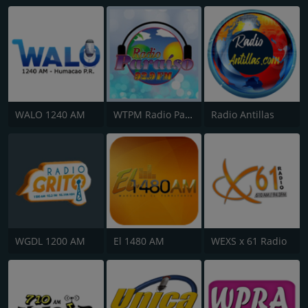
WALO 1240 AM
WTPM Radio Paraíso 92.9 FM
Radio Antillas
WGDL 1200 AM
El 1480 AM
WEXS x 61 Radio