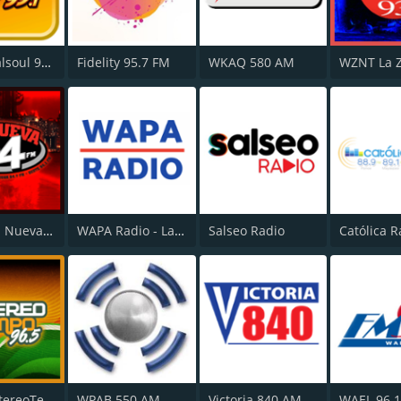
WPRM Salsoul 99.1 FM
Fidelity 95.7 FM
WKAQ 580 AM
WODA La Nueva 94 FM
WAPA Radio - La Poderosa
Salseo Radio
Católica R
WRXD EstereoTempo 96.5 FM
WPAB 550 AM
Victoria 840 AM
WAEL 96.