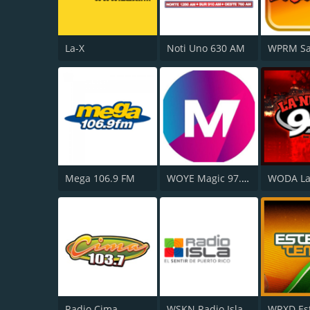
La-X
Noti Uno 630 AM
Mega 106.9 FM
WOYE Magic 97.3 FM
Radio Cima
WSKN Radio Isla 1320 AM