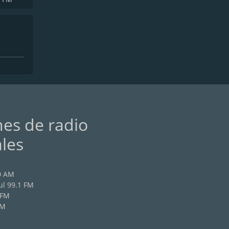
nes de radio
ales
0 AM
l 99.1 FM
 FM
AM