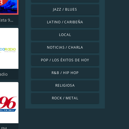
JAZZ / BLUES
WZNT La Zeta 93 FM
LATINO / CARIBEÑA
LOCAL
NOTICIAS / CHARLA
POP / LOS ÉXITOS DE HOY
R&B / HIP HOP
adio
RELIGIOSA
ROCK / METAL
1 FM