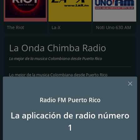
The Riot
La-X
Noti Uno 630 AM
La Onda Chimba Radio
Lo mejor de la musica Colombiana desde Puerto Rico
Lo mejor de la musica Colombiana desde Puerto Rico
Contactos
Radio FM Puerto Rico
Página web:
http://www.laondatropikalradio.com
Teléfono:
787-208-8595
La aplicación de radio número
Correo electrónico:
laondatropikal@gmail.com
1