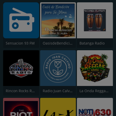
Sensacion 93 FM
OasisdeBendicionparatuAlma
Batanga Radio
Rincon Rocks Radio
Radio Juan Calvino
La Onda Reggae Radio