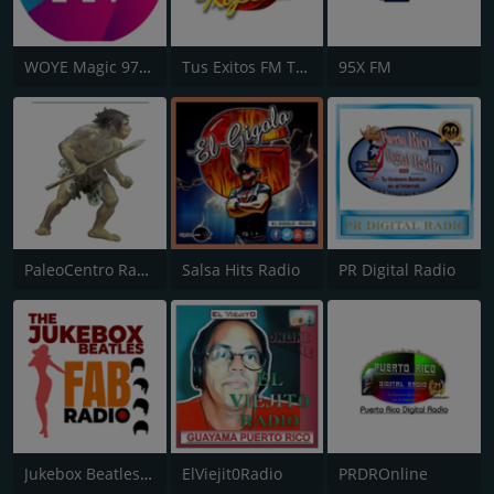
WOYE Magic 97.3 FM
Tus Exitos FM Tropical
95X FM
PaleoCentro Radio
Salsa Hits Radio
PR Digital Radio
Jukebox Beatles Fab Radio
ElViejit0Radio
PRDROnline